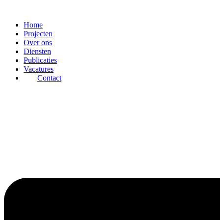
Ga
naar
Home
de
Projecten
inhoud
Over ons
Diensten
Publicaties
Vacatures
Contact