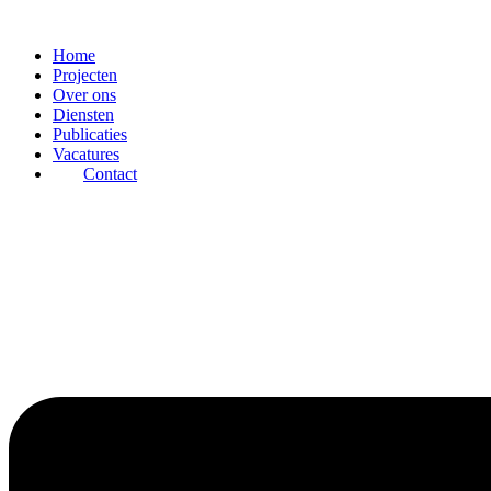
Ga
naar
Home
de
Projecten
inhoud
Over ons
Diensten
Publicaties
Vacatures
Contact